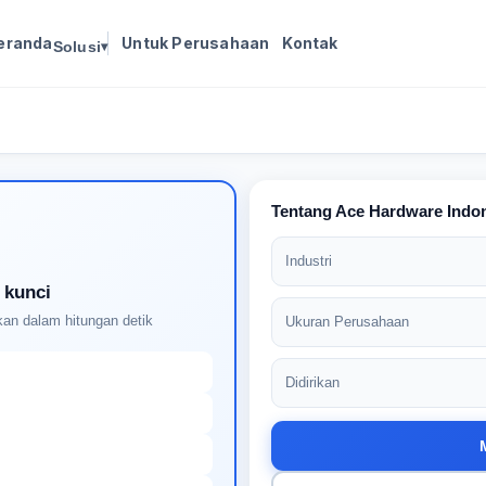
eranda
Untuk Perusahaan
Kontak
Solusi
▾
Masuk untuk melanjutkan
Buat profil Anda untuk membuka kunci pencocokan
pekerjaan yang didukung AI
Tentang Ace Hardware Indo
Industri
 kunci
an dalam hitungan detik
Ukuran Perusahaan
Didirikan