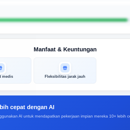
Manfaat & Keuntungan
t medis
Fleksibilitas jarak jauh
bih cepat dengan AI
ggunakan AI untuk mendapatkan pekerjaan impian mereka 10× lebih c