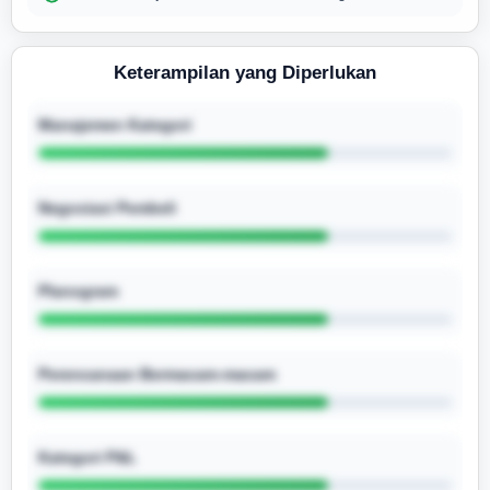
Keterampilan yang Diperlukan
Manajemen Kategori
Negosiasi Pembeli
Planogram
Perencanaan Bermacam-macam
Kategori P&L