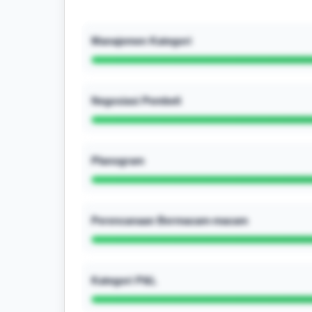
Manajemen Kategori
Negosiasi Pembeli
Planogram
Perencanaan Bermacam-macam
Kategori P&L