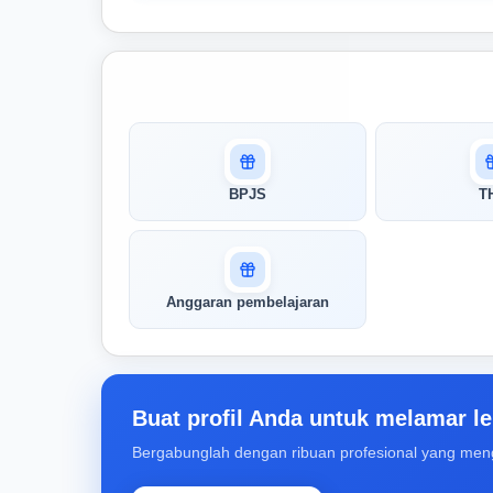
Masuk untuk melihat skor
pertandingan AI Anda
AI kami menganalisis profil Anda dan
BPJS
T
menunjukkan seberapa cocok keahlian
Anda dengan peran ini
Buka Kunci Skor Pertandingan
Anggaran pembelajaran
Saya
Buat profil Anda untuk melamar le
Bergabunglah dengan ribuan profesional yang men