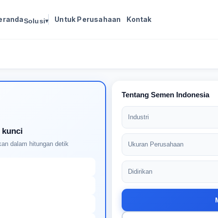
eranda
Untuk Perusahaan
Kontak
Solusi
▾
Masuk untuk melanjutkan
Buat profil Anda untuk membuka kunci pencocokan
pekerjaan yang didukung AI
Tentang Semen Indonesia
Industri
 kunci
an dalam hitungan detik
Ukuran Perusahaan
Didirikan