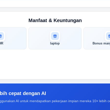
Manfaat & Keuntungan
HR
laptop
Bonus marg
bih cepat dengan AI
ggunakan AI untuk mendapatkan pekerjaan impian mereka 10× lebih c