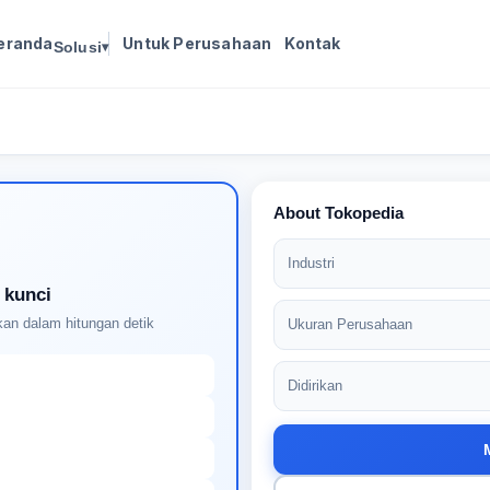
eranda
Untuk Perusahaan
Kontak
Solusi
▾
Masuk untuk melanjutkan
Buat profil Anda untuk membuka kunci pencocokan
pekerjaan yang didukung AI
About Tokopedia
Industri
 kunci
an dalam hitungan detik
Ukuran Perusahaan
Didirikan