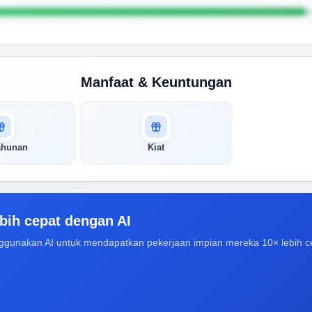
Manfaat & Keuntungan
tahunan
Kiat
bih cepat dengan AI
ggunakan AI untuk mendapatkan pekerjaan impian mereka 10× lebih c