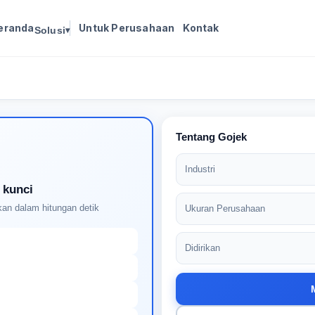
eranda
Untuk Perusahaan
Kontak
Solusi
▾
Masuk untuk melanjutkan
Buat profil Anda untuk membuka kunci pencocokan
pekerjaan yang didukung AI
Tentang Gojek
Industri
 kunci
an dalam hitungan detik
Ukuran Perusahaan
Didirikan