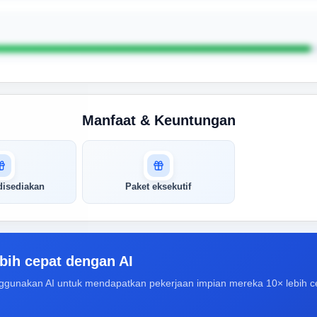
Manfaat & Keuntungan
disediakan
Paket eksekutif
bih cepat dengan AI
ggunakan AI untuk mendapatkan pekerjaan impian mereka 10× lebih c