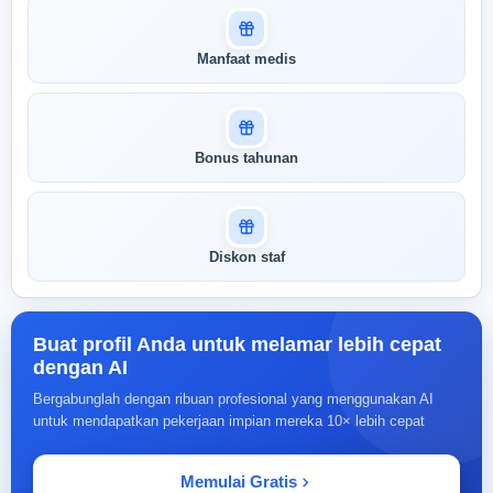
Masuk untuk melihat skor
Manfaat medis
pertandingan AI Anda
AI kami menganalisis profil Anda dan
menunjukkan seberapa cocok keahlian
Anda dengan peran ini
Bonus tahunan
Buka Kunci Skor Pertandingan
Saya
Diskon staf
Buat profil Anda untuk melamar lebih cepat
dengan AI
Bergabunglah dengan ribuan profesional yang menggunakan AI
untuk mendapatkan pekerjaan impian mereka 10× lebih cepat
Memulai Gratis