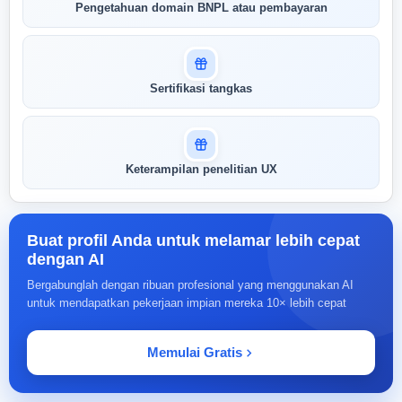
Pengetahuan domain BNPL atau pembayaran
pertandingan AI Anda
AI kami menganalisis profil Anda dan
menunjukkan seberapa cocok keahlian
Anda dengan peran ini
Sertifikasi tangkas
Buka Kunci Skor Pertandingan
Saya
Keterampilan penelitian UX
Buat profil Anda untuk melamar lebih cepat
dengan AI
Bergabunglah dengan ribuan profesional yang menggunakan AI
untuk mendapatkan pekerjaan impian mereka 10× lebih cepat
Memulai Gratis