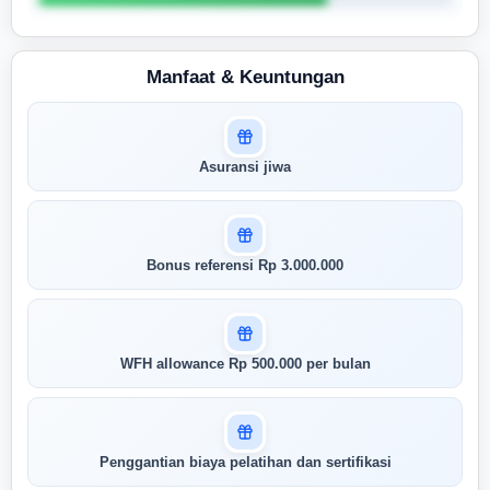
Manfaat & Keuntungan
Masuk untuk melihat skor
Asuransi jiwa
pertandingan AI Anda
AI kami menganalisis profil Anda dan
menunjukkan seberapa cocok keahlian
Anda dengan peran ini
Bonus referensi Rp 3.000.000
Buka Kunci Skor Pertandingan
Saya
WFH allowance Rp 500.000 per bulan
Penggantian biaya pelatihan dan sertifikasi