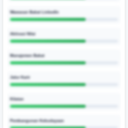
Wawasan Bakat LinkedIn
Aktivasi Nilai
Manajemen Bakat
Jalur Karir
Kilatan
Pembangunan Kebudayaan