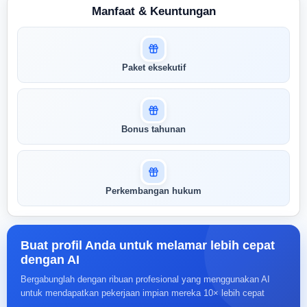
Manfaat & Keuntungan
Masuk untuk melihat skor
Paket eksekutif
pertandingan AI Anda
AI kami menganalisis profil Anda dan
menunjukkan seberapa cocok keahlian
Anda dengan peran ini
Bonus tahunan
Buka Kunci Skor Pertandingan
Saya
Perkembangan hukum
Buat profil Anda untuk melamar lebih cepat
dengan AI
Bergabunglah dengan ribuan profesional yang menggunakan AI
untuk mendapatkan pekerjaan impian mereka 10× lebih cepat