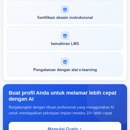
Masuk untuk melihat skor
Sertifikasi desain instruksional
pertandingan AI Anda
AI kami menganalisis profil Anda dan
menunjukkan seberapa cocok keahlian
Anda dengan peran ini
kemahiran LMS
Buka Kunci Skor Pertandingan
Saya
Pengalaman dengan alat e-learning
Buat profil Anda untuk melamar lebih cepat
dengan AI
Bergabunglah dengan ribuan profesional yang menggunakan AI
untuk mendapatkan pekerjaan impian mereka 10× lebih cepat
Memulai Gratis