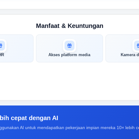
Manfaat & Keuntungan
HR
Akses platform media
Kamera d
bih cepat dengan AI
ggunakan AI untuk mendapatkan pekerjaan impian mereka 10× lebih c