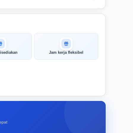
isediakan
Jam kerja fleksibel
epat