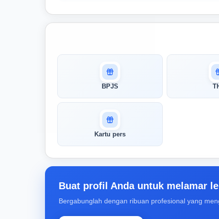
Masuk untuk melihat skor
pertandingan AI Anda
AI kami menganalisis profil Anda dan
BPJS
T
menunjukkan seberapa cocok keahlian
Anda dengan peran ini
Buka Kunci Skor Pertandingan
Kartu pers
Saya
Buat profil Anda untuk melamar le
Bergabunglah dengan ribuan profesional yang men