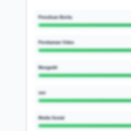
Penulisan Berita
Perekaman Video
Mengedit
seo
Media Sosial