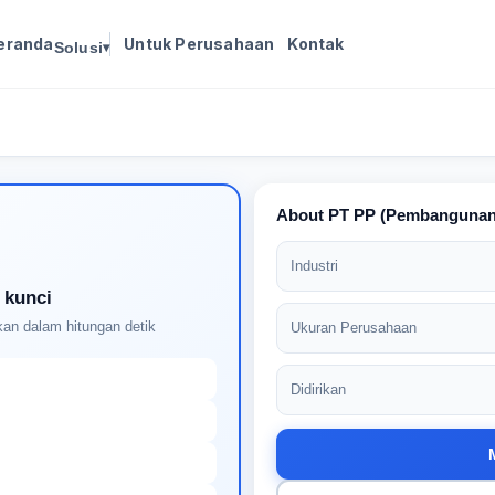
eranda
Untuk Perusahaan
Kontak
Solusi
▾
Masuk untuk melanjutkan
Buat profil Anda untuk membuka kunci pencocokan
pekerjaan yang didukung AI
About PT PP (Pembanguna
Industri
 kunci
an dalam hitungan detik
Ukuran Perusahaan
Didirikan