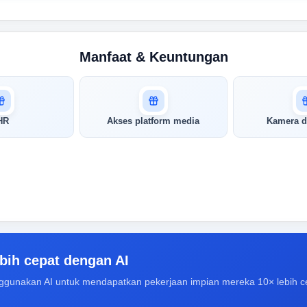
Manfaat & Keuntungan
HR
Akses platform media
Kamera d
bih cepat dengan AI
ggunakan AI untuk mendapatkan pekerjaan impian mereka 10× lebih c