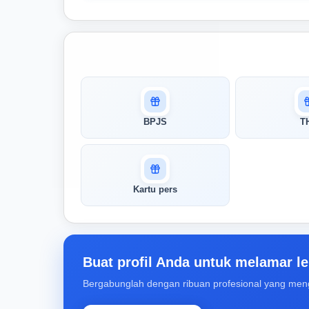
Masuk untuk melihat skor
pertandingan AI Anda
AI kami menganalisis profil Anda dan
BPJS
T
menunjukkan seberapa cocok keahlian
Anda dengan peran ini
Buka Kunci Skor Pertandingan
Kartu pers
Saya
Buat profil Anda untuk melamar le
Bergabunglah dengan ribuan profesional yang men