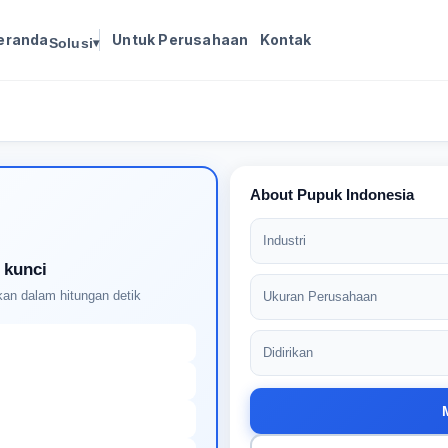
eranda
Untuk Perusahaan
Kontak
Solusi
▾
Masuk untuk melanjutkan
Buat profil Anda untuk membuka kunci pencocokan
pekerjaan yang didukung AI
About Pupuk Indonesia
Industri
 kunci
an dalam hitungan detik
Ukuran Perusahaan
Didirikan