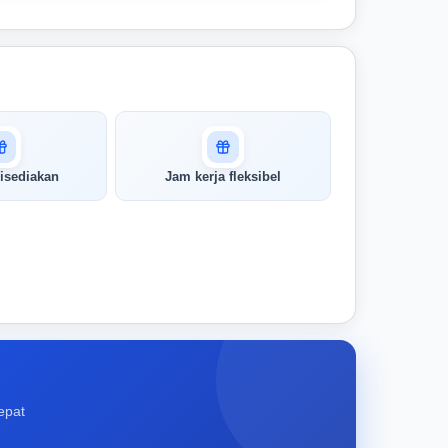
isediakan
Jam kerja fleksibel
epat