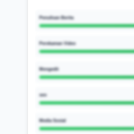
Penulisan Berita
Perekaman Video
Mengedit
seo
Media Sosial