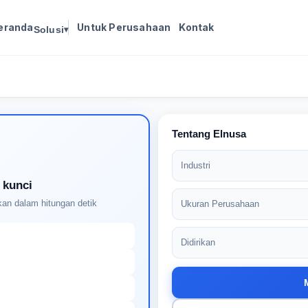
eranda
Untuk Perusahaan
Kontak
Solusi
▾
Masuk untuk melanjutkan
Buat profil Anda untuk membuka kunci pencocokan
pekerjaan yang didukung AI
Tentang Elnusa
Industri
 kunci
an dalam hitungan detik
Ukuran Perusahaan
Didirikan