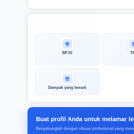
Masuk untuk melihat skor
pertandingan AI Anda
AI kami menganalisis profil Anda dan
BPJS
T
menunjukkan seberapa cocok keahlian
Anda dengan peran ini
Buka Kunci Skor Pertandingan
Saya
Dampak yang berarti
Buat profil Anda untuk melamar le
Bergabunglah dengan ribuan profesional yang men