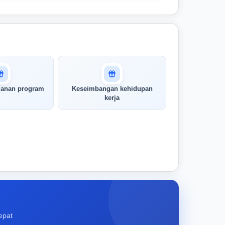
lanan program
Keseimbangan kehidupan
kerja
epat