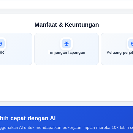
Manfaat & Keuntungan
HR
Tunjangan lapangan
Peluang perja
bih cepat dengan AI
ggunakan AI untuk mendapatkan pekerjaan impian mereka 10× lebih c