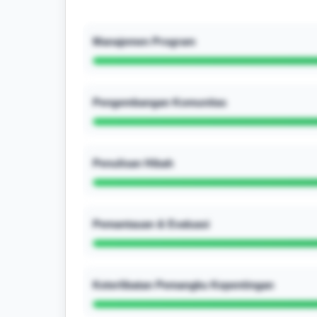
Manajemen Program
Pengembangan Komunitas
Penulisan Hibah
Pemantauan & Evaluasi
Keterlibatan Pemangku Kepentingan