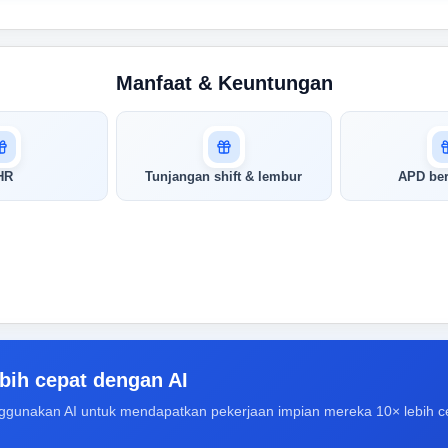
Manfaat & Keuntungan
HR
Tunjangan shift & lembur
APD ber
bih cepat dengan AI
ggunakan AI untuk mendapatkan pekerjaan impian mereka 10× lebih c