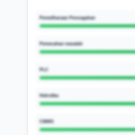
Pemeliharaan Pencegahan
Pemecahan masalah
PLC
Hidrolika
CMMS