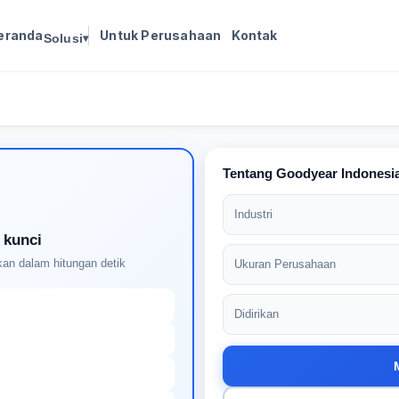
eranda
Untuk Perusahaan
Kontak
Solusi
▾
Masuk untuk melanjutkan
Buat profil Anda untuk membuka kunci pencocokan
pekerjaan yang didukung AI
Tentang Goodyear Indonesi
Industri
 kunci
an dalam hitungan detik
Ukuran Perusahaan
Didirikan