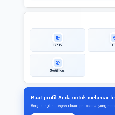
Masuk untuk melihat skor
pertandingan AI Anda
AI kami menganalisis profil Anda dan
BPJS
T
menunjukkan seberapa cocok keahlian
Anda dengan peran ini
Buka Kunci Skor Pertandingan
Sertifikasi
Saya
Buat profil Anda untuk melamar le
Bergabunglah dengan ribuan profesional yang men