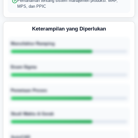
Pemahaman tentang sistem manajemen produksi: MRP,
MPS, dan PPIC
Keterampilan yang Diperlukan
Manufaktur Ramping
Enam Sigma
Pemetaan Proses
Studi Waktu & Gerak
AutoCAD