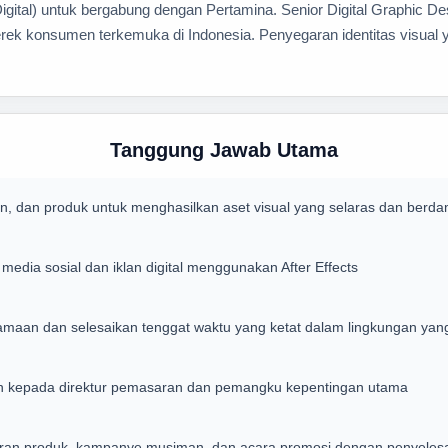
gital) untuk bergabung dengan Pertamina. Senior Digital Graphic De
k konsumen terkemuka di Indonesia. Penyegaran identitas visual yan
Tanggung Jawab Utama
n, dan produk untuk menghasilkan aset visual yang selaras dan berda
media sosial dan iklan digital menggunakan After Effects
amaan dan selesaikan tenggat waktu yang ketat dalam lingkungan yan
ain kepada direktur pemasaran dan pemangku kepentingan utama
ran produk, kampanye musiman, dan acara promosi dengan penyelesa