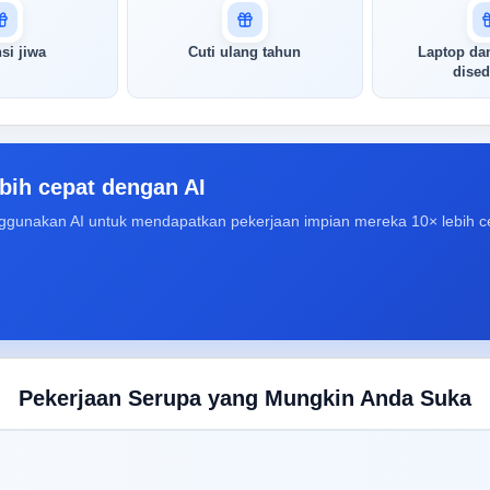
si jiwa
Cuti ulang tahun
Laptop dan
dised
bih cepat dengan AI
ggunakan AI untuk mendapatkan pekerjaan impian mereka 10× lebih c
Pekerjaan Serupa yang Mungkin Anda Suka