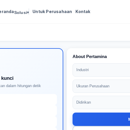
eranda
Untuk Perusahaan
Kontak
Solusi
▾
Masuk untuk melanjutkan
Buat profil Anda untuk membuka kunci pencocokan
pekerjaan yang didukung AI
About Pertamina
Industri
 kunci
an dalam hitungan detik
Ukuran Perusahaan
Didirikan