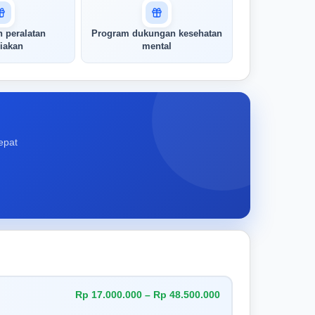
 peralatan
Program dukungan kesehatan
iakan
mental
epat
Rp 17.000.000 – Rp 48.500.000