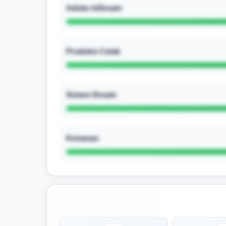
Adobe InDesain
Produksi Cetak
Sistem Desain
Kemasan
Masuk untuk melihat skor