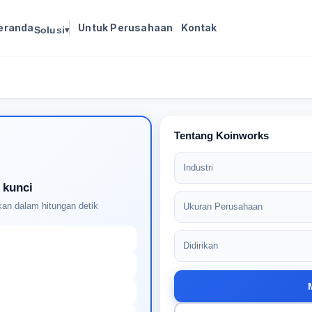
eranda
Untuk Perusahaan
Kontak
Solusi
▾
Masuk untuk melanjutkan
Buat profil Anda untuk membuka kunci pencocokan
pekerjaan yang didukung AI
Tentang Koinworks
Industri
 kunci
an dalam hitungan detik
Ukuran Perusahaan
Didirikan