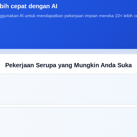
bih cepat dengan AI
ggunakan AI untuk mendapatkan pekerjaan impian mereka 10× lebih c
Pekerjaan Serupa yang Mungkin Anda Suka