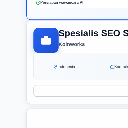
Persiapan wawancara AI
Spesialis SEO 
Koinworks
Indonesia
Kontra