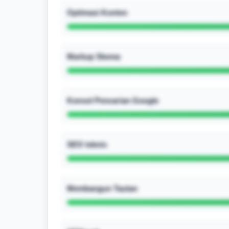
Optimasi Konten
Markup Skema
Konsol Pencarian Google
SEO teknis
Membangun Tautan