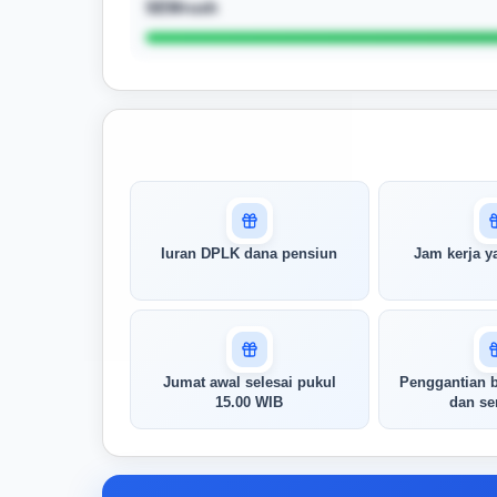
SEMrush
Masuk untuk melihat skor
pertandingan AI Anda
AI kami menganalisis profil Anda dan
Iuran DPLK dana pensiun
Jam kerja y
menunjukkan seberapa cocok keahlian
Anda dengan peran ini
Buka Kunci Skor Pertandingan
Saya
Jumat awal selesai pukul
Penggantian b
15.00 WIB
dan ser