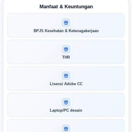
Manfaat & Keuntungan
Masuk untuk melihat skor
BPJS Kesehatan & Ketenagakerjaan
pertandingan AI Anda
AI kami menganalisis profil Anda dan
menunjukkan seberapa cocok keahlian
Anda dengan peran ini
THR
Buka Kunci Skor Pertandingan
Saya
Lisensi Adobe CC
Laptop/PC desain