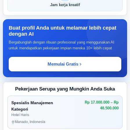
Jam kerja kreatif
Buat profil Anda untuk melamar lebih cepat
dengan AI
Bergabunglah dengan ribuan profesional yang menggunakan AI
untuk mendapatkan pekerjaan impian mereka 10× lebih cepat
Memulai Gratis
Pekerjaan Serupa yang Mungkin Anda Suka
Rp 17.000.000 – Rp
Spesialis Manajemen
48.500.000
Kategori
Hotel Haris
Manado, Indonesia