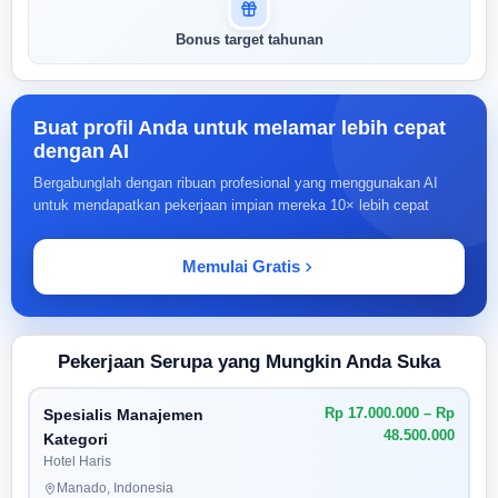
Bonus target tahunan
Buat profil Anda untuk melamar lebih cepat
dengan AI
Bergabunglah dengan ribuan profesional yang menggunakan AI
untuk mendapatkan pekerjaan impian mereka 10× lebih cepat
Memulai Gratis
Pekerjaan Serupa yang Mungkin Anda Suka
Rp 17.000.000 – Rp
Spesialis Manajemen
48.500.000
Kategori
Hotel Haris
Manado, Indonesia