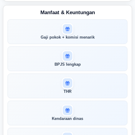
Manfaat & Keuntungan
Masuk untuk melihat skor
Gaji pokok + komisi menarik
pertandingan AI Anda
AI kami menganalisis profil Anda dan
menunjukkan seberapa cocok keahlian
Anda dengan peran ini
BPJS lengkap
Buka Kunci Skor Pertandingan
Saya
THR
Kendaraan dinas