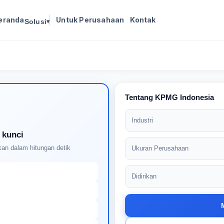
eranda
Untuk Perusahaan
Kontak
Solusi
▾
Masuk untuk melanjutkan
Buat profil Anda untuk membuka kunci pencocokan
pekerjaan yang didukung AI
Tentang KPMG Indonesia
Industri
 kunci
an dalam hitungan detik
Ukuran Perusahaan
Didirikan