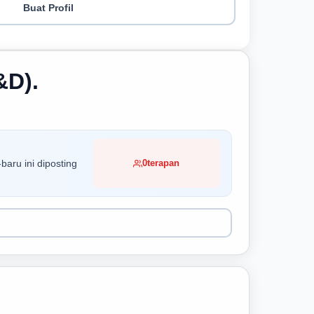
Buat Profil
&D).
baru ini diposting
0
terapan