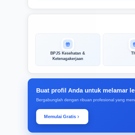
Masuk untuk melihat skor
pertandingan AI Anda
AI kami menganalisis profil Anda dan
BPJS Kesehatan &
T
menunjukkan seberapa cocok keahlian
Ketenagakerjaan
Anda dengan peran ini
Buka Kunci Skor Pertandingan
Saya
Buat profil Anda untuk melamar le
Bergabunglah dengan ribuan profesional yang men
Memulai Gratis