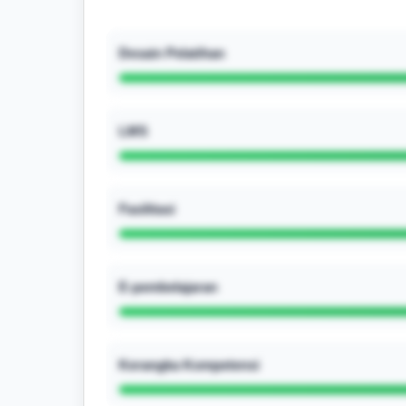
Desain Pelatihan
LMS
Fasilitasi
E-pembelajaran
Kerangka Kompetensi