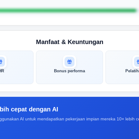
Manfaat & Keuntungan
HR
Bonus performa
Pelati
bih cepat dengan AI
ggunakan AI untuk mendapatkan pekerjaan impian mereka 10× lebih c