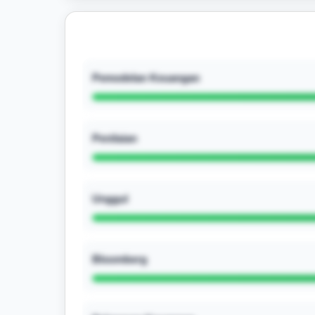
Pemodelan Keuangan
Penilaian
Unggul
Bloomberg