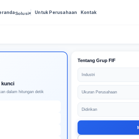
eranda
Untuk Perusahaan
Kontak
Solusi
▾
Masuk untuk melanjutkan
Buat profil Anda untuk membuka kunci pencocokan
pekerjaan yang didukung AI
Tentang Grup FIF
Industri
 kunci
an dalam hitungan detik
Ukuran Perusahaan
Didirikan