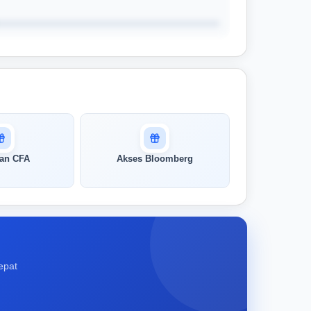
han CFA
Akses Bloomberg
epat