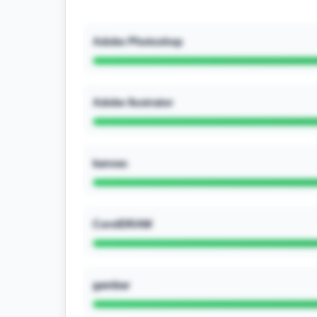
Adobe Photoshop
Adobe Ilustrator
kanvas
CorelDRAW
gambar