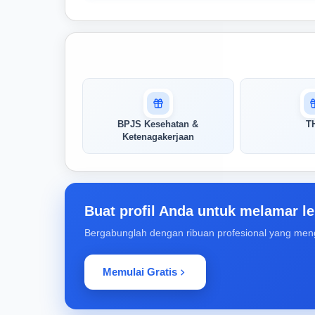
Masuk untuk melihat skor
pertandingan AI Anda
AI kami menganalisis profil Anda dan
BPJS Kesehatan &
T
menunjukkan seberapa cocok keahlian
Ketenagakerjaan
Anda dengan peran ini
Buka Kunci Skor Pertandingan
Saya
Buat profil Anda untuk melamar le
Bergabunglah dengan ribuan profesional yang men
Memulai Gratis