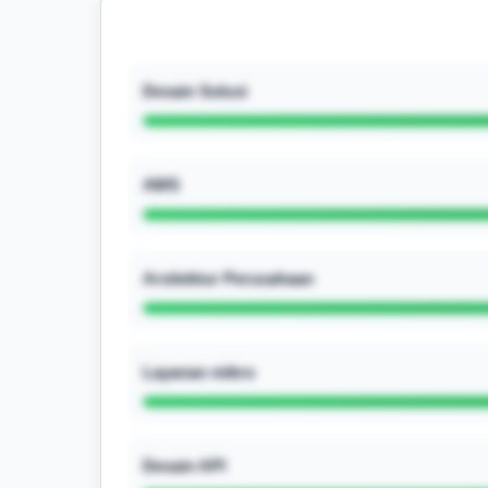
Desain Solusi
AWS
Arsitektur Perusahaan
Layanan mikro
Desain API