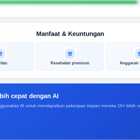
Manfaat & Keuntungan
itas
Kesehatan premium
Anggaran 
bih cepat dengan AI
ggunakan AI untuk mendapatkan pekerjaan impian mereka 10× lebih c