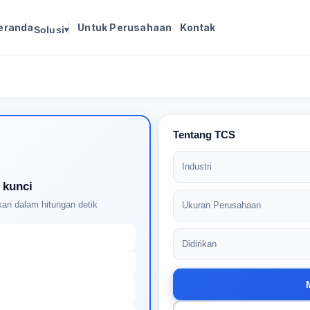
eranda
Untuk Perusahaan
Kontak
Solusi
▾
Masuk untuk melanjutkan
Buat profil Anda untuk membuka kunci pencocokan
pekerjaan yang didukung AI
Tentang TCS
Industri
 kunci
an dalam hitungan detik
Ukuran Perusahaan
Didirikan