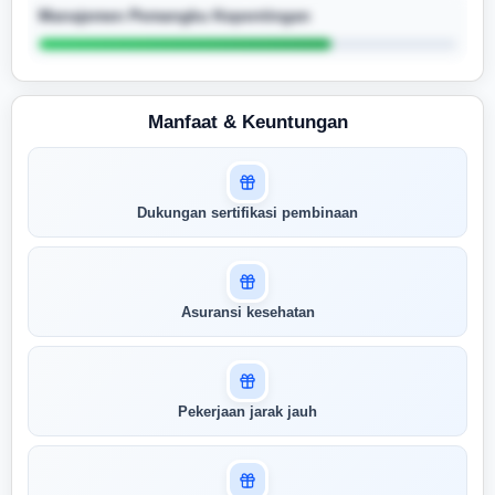
Manajemen Pemangku Kepentingan
Manfaat & Keuntungan
Masuk untuk melihat skor
Dukungan sertifikasi pembinaan
pertandingan AI Anda
AI kami menganalisis profil Anda dan
menunjukkan seberapa cocok keahlian
Anda dengan peran ini
Asuransi kesehatan
Buka Kunci Skor Pertandingan
Saya
Pekerjaan jarak jauh