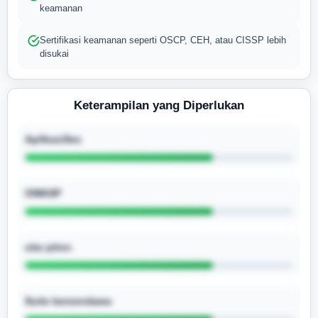
keamanan
Sertifikasi keamanan seperti OSCP, CEH, atau CISSP lebih
disukai
Keterampilan yang Diperlukan
AplikasiSec
OWASP
ular piton
Suite bersendawa