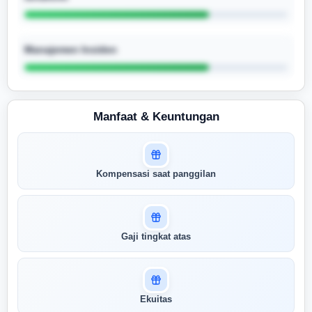
Manajemen Insiden
Manfaat & Keuntungan
Masuk untuk melihat skor
Kompensasi saat panggilan
pertandingan AI Anda
AI kami menganalisis profil Anda dan
menunjukkan seberapa cocok keahlian
Anda dengan peran ini
Gaji tingkat atas
Buka Kunci Skor Pertandingan
Saya
Ekuitas