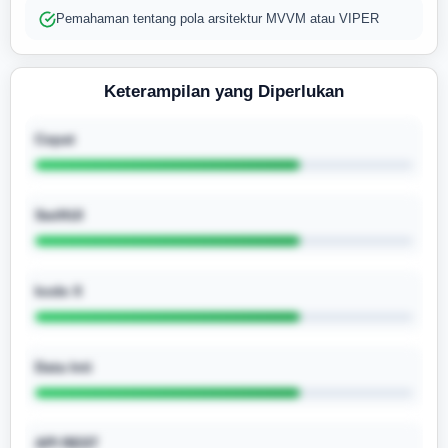
Pemahaman tentang pola arsitektur MVVM atau VIPER
Keterampilan yang Diperlukan
Cepat
SwiftUI
kode X
Data Inti
API REST