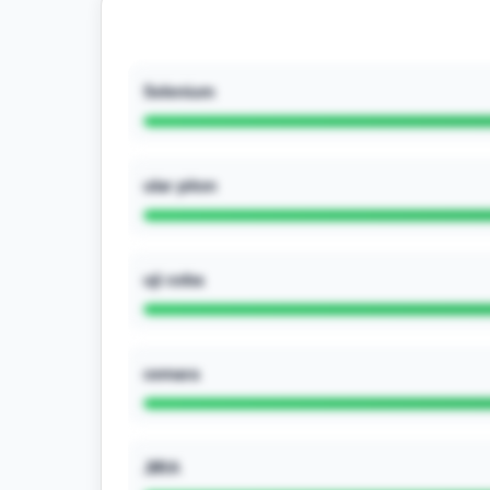
Selenium
ular piton
uji coba
cemara
JIRA