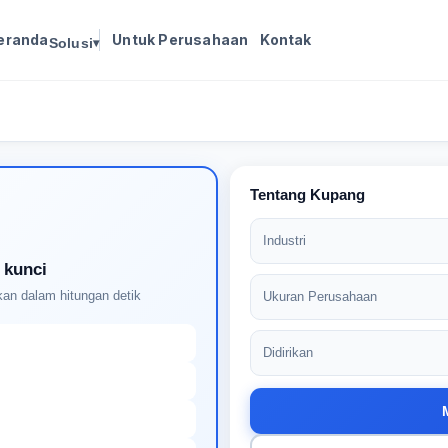
eranda
Untuk Perusahaan
Kontak
Solusi
▾
Masuk untuk melanjutkan
Buat profil Anda untuk membuka kunci pencocokan
pekerjaan yang didukung AI
Tentang Kupang
Industri
 kunci
an dalam hitungan detik
Ukuran Perusahaan
Didirikan