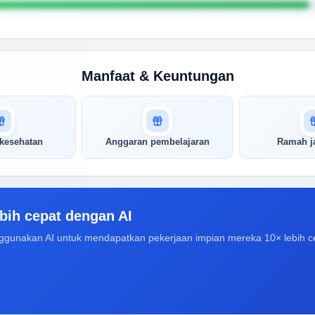
Manfaat & Keuntungan
 kesehatan
Anggaran pembelajaran
Ramah ja
bih cepat dengan AI
ggunakan AI untuk mendapatkan pekerjaan impian mereka 10× lebih c