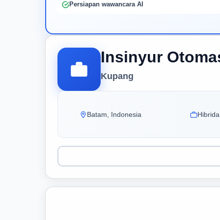
Persiapan wawancara AI
Insinyur Otoma
Kupang
Batam, Indonesia
Hibrida