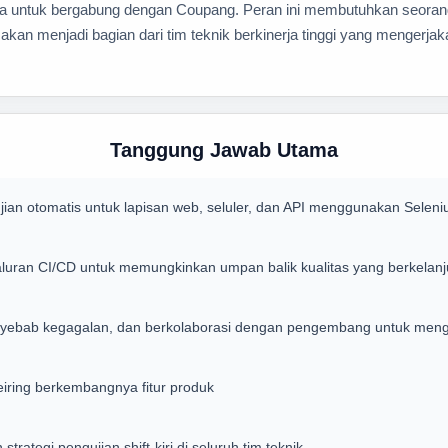
 untuk bergabung dengan Coupang. Peran ini membutuhkan seorang
kan menjadi bagian dari tim teknik berkinerja tinggi yang mengerjaka
Tanggung Jawab Utama
an otomatis untuk lapisan web, seluler, dan API menggunakan Selen
aluran CI/CD untuk memungkinkan umpan balik kualitas yang berkelanj
r penyebab kegagalan, dan berkolaborasi dengan pengembang untuk men
eiring berkembangnya fitur produk
trategi pengujian shift-kiri di seluruh tim teknik