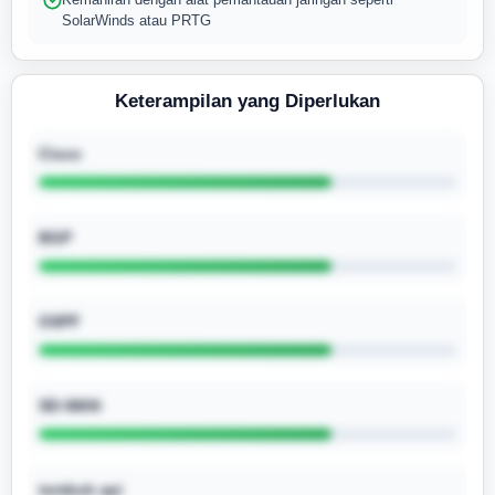
SolarWinds atau PRTG
Keterampilan yang Diperlukan
Cisco
BGP
OSPF
SD-WAN
tembok api