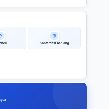
encil
Konferensi banking
epat