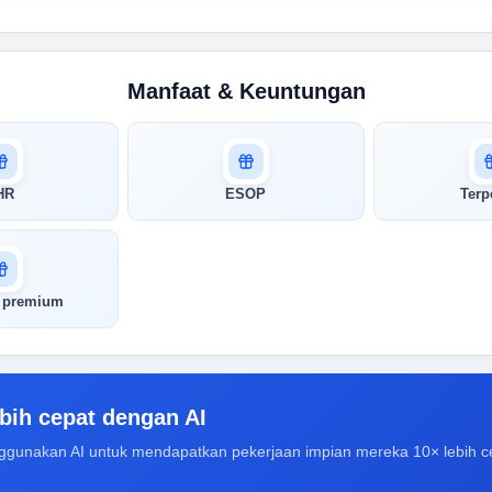
Manfaat & Keuntungan
HR
ESOP
Terp
i premium
bih cepat dengan AI
ggunakan AI untuk mendapatkan pekerjaan impian mereka 10× lebih c