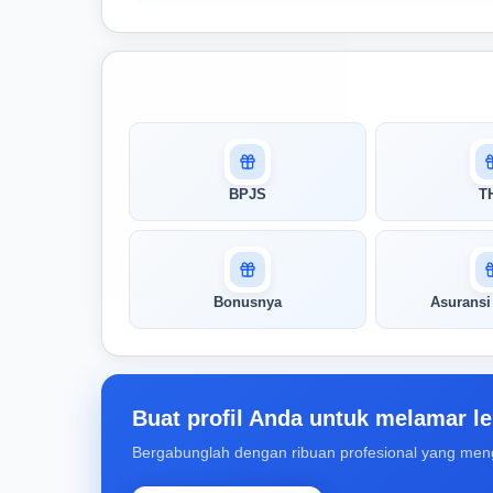
Masuk untuk melihat skor
pertandingan AI Anda
AI kami menganalisis profil Anda dan
BPJS
T
menunjukkan seberapa cocok keahlian
Anda dengan peran ini
Buka Kunci Skor Pertandingan
Bonusnya
Asurans
Saya
Buat profil Anda untuk melamar le
Bergabunglah dengan ribuan profesional yang men