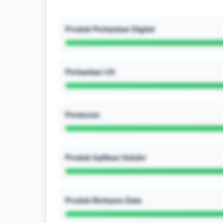
Produk Perbankan Digital
Perbankan UX
Peraturan
Produk Aplikasi Seluler
Produk Berbasis Data