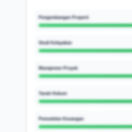
Pengembangan Properti
Studi Kelayakan
Manajemen Proyek
Tanah Hukum
Pemodelan Keuangan