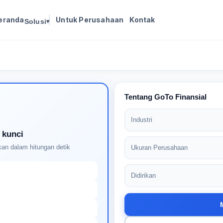
eranda
Untuk Perusahaan
Kontak
Solusi
▾
Masuk untuk melanjutkan
Buat profil Anda untuk membuka kunci pencocokan
pekerjaan yang didukung AI
Tentang GoTo Finansial
Industri
 kunci
an dalam hitungan detik
Ukuran Perusahaan
Didirikan