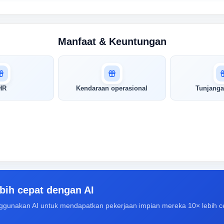
Manfaat & Keuntungan
HR
Kendaraan operasional
Tunjanga
bih cepat dengan AI
ggunakan AI untuk mendapatkan pekerjaan impian mereka 10× lebih c