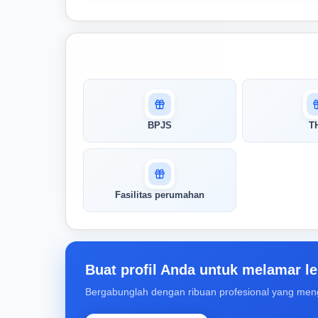
Masuk untuk melihat skor
pertandingan AI Anda
AI kami menganalisis profil Anda dan
BPJS
T
menunjukkan seberapa cocok keahlian
Anda dengan peran ini
Buka Kunci Skor Pertandingan
Fasilitas perumahan
Saya
Buat profil Anda untuk melamar le
Bergabunglah dengan ribuan profesional yang men