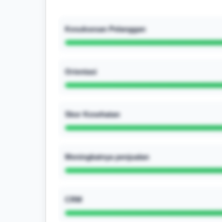
Kesuksesan Pelanggan
Orientasi
Skor Kesehatan
Meningkatnya penjualan
CRM