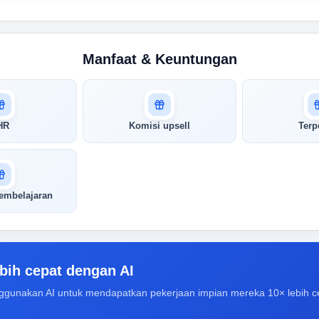
Manfaat & Keuntungan
HR
Komisi upsell
Terp
embelajaran
bih cepat dengan AI
ggunakan AI untuk mendapatkan pekerjaan impian mereka 10× lebih c