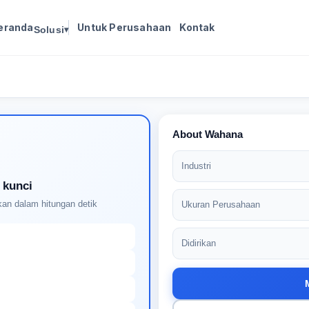
eranda
Untuk Perusahaan
Kontak
Solusi
▾
Masuk untuk melanjutkan
Buat profil Anda untuk membuka kunci pencocokan
pekerjaan yang didukung AI
About Wahana
Industri
 kunci
an dalam hitungan detik
Ukuran Perusahaan
Didirikan