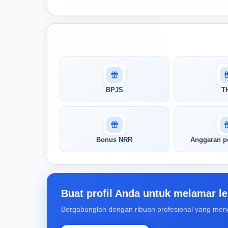
Masuk untuk melihat skor
pertandingan AI Anda
AI kami menganalisis profil Anda dan
BPJS
T
menunjukkan seberapa cocok keahlian
Anda dengan peran ini
Buka Kunci Skor Pertandingan
Bonus NRR
Anggaran p
Saya
Buat profil Anda untuk melamar le
Bergabunglah dengan ribuan profesional yang men