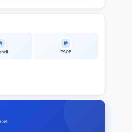
encil
ESOP
epat