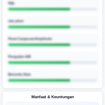
SQL
ular piton
Panel Campuran/Amplitudo
Pengujian A/B
Bercerita Data
Manfaat & Keuntungan