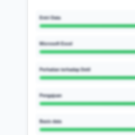
Entri Data
Microsoft Excel
Perhatian terhadap Detil
Pengajuan
Basis data