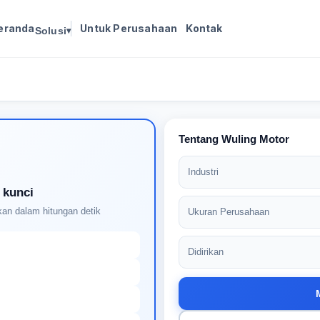
eranda
Untuk Perusahaan
Kontak
Solusi
▾
Masuk untuk melanjutkan
Buat profil Anda untuk membuka kunci pencocokan
pekerjaan yang didukung AI
Tentang Wuling Motor
Industri
 kunci
an dalam hitungan detik
Ukuran Perusahaan
Didirikan