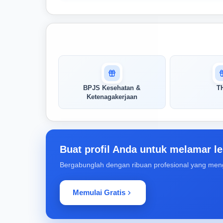
Masuk untuk melihat skor
pertandingan AI Anda
AI kami menganalisis profil Anda dan
BPJS Kesehatan &
T
menunjukkan seberapa cocok keahlian
Ketenagakerjaan
Anda dengan peran ini
Buka Kunci Skor Pertandingan
Saya
Buat profil Anda untuk melamar le
Bergabunglah dengan ribuan profesional yang men
Memulai Gratis