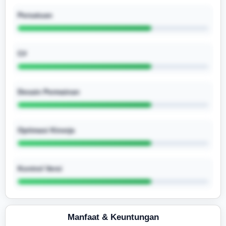
Persatuan
C#
Desain Permainan
Optimasi Kinerja
Kontrol Versi
Manfaat & Keuntungan