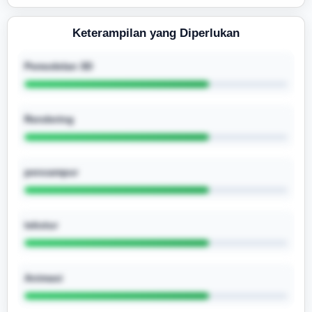
Keterampilan yang Diperlukan
Pemodelan 3D
Rendering
pencampur
tekstur
Animasi