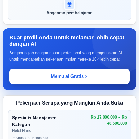
Anggaran pembelajaran
Buat profil Anda untuk melamar lebih cepat
dengan AI
Bergabunglah dengan ribuan profesional yang menggunakan AI
untuk mendapatkan pekerjaan impian mereka 10× lebih cepat
Memulai Gratis
Pekerjaan Serupa yang Mungkin Anda Suka
Rp 17.000.000 – Rp
Spesialis Manajemen
48.500.000
Kategori
Hotel Haris
Manado, Indonesia