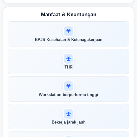
Manfaat & Keuntungan
Masuk untuk melihat skor
BPJS Kesehatan & Ketenagakerjaan
pertandingan AI Anda
AI kami menganalisis profil Anda dan
menunjukkan seberapa cocok keahlian
Anda dengan peran ini
THR
Buka Kunci Skor Pertandingan
Saya
Workstation berperforma tinggi
Bekerja jarak jauh