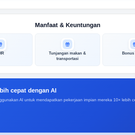
Manfaat & Keuntungan
HR
Tunjangan makan &
Bonus 
transportasi
bih cepat dengan AI
ggunakan AI untuk mendapatkan pekerjaan impian mereka 10× lebih c