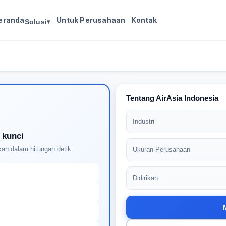
eranda
Untuk Perusahaan
Kontak
Solusi
▾
Masuk untuk melanjutkan
Buat profil Anda untuk membuka kunci pencocokan
pekerjaan yang didukung AI
Tentang AirAsia Indonesia
Industri
 kunci
an dalam hitungan detik
Ukuran Perusahaan
Didirikan