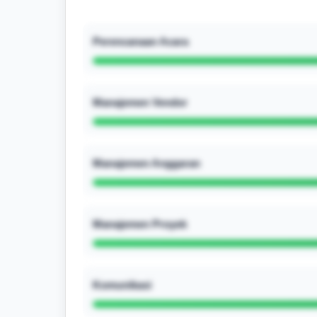
Perencanaan Acara
Manajemen Vendor
Manajemen Anggaran
Manajemen Proyek
Komunikasi