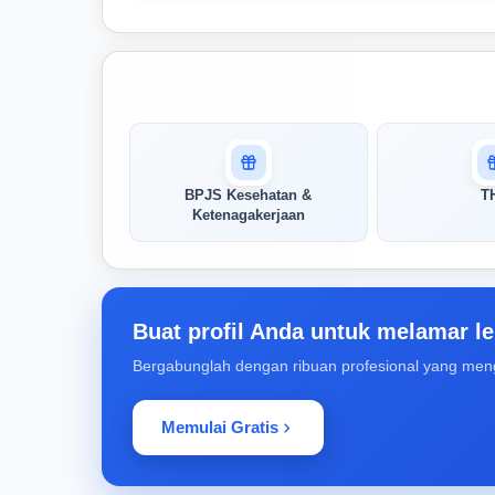
Masuk untuk melihat skor
pertandingan AI Anda
AI kami menganalisis profil Anda dan
BPJS Kesehatan &
T
menunjukkan seberapa cocok keahlian
Ketenagakerjaan
Anda dengan peran ini
Buka Kunci Skor Pertandingan
Saya
Buat profil Anda untuk melamar le
Bergabunglah dengan ribuan profesional yang men
Memulai Gratis