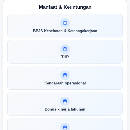
Manfaat & Keuntungan
Masuk untuk melihat skor
BPJS Kesehatan & Ketenagakerjaan
pertandingan AI Anda
AI kami menganalisis profil Anda dan
menunjukkan seberapa cocok keahlian
Anda dengan peran ini
THR
Buka Kunci Skor Pertandingan
Saya
Kendaraan operasional
Bonus kinerja tahunan