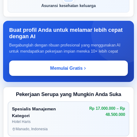
Asuransi kesehatan keluarga
Buat profil Anda untuk melamar lebih cepat
dengan AI
Bergabunglah dengan ribuan profesional yang menggunakan AI
untuk mendapatkan pekerjaan impian mereka 10× lebih cepat
Memulai Gratis
Pekerjaan Serupa yang Mungkin Anda Suka
Rp 17.000.000 – Rp
Spesialis Manajemen
48.500.000
Kategori
Hotel Haris
Manado, Indonesia