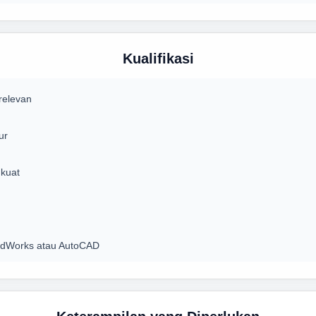
Kualifikasi
relevan
ur
 kuat
lidWorks atau AutoCAD