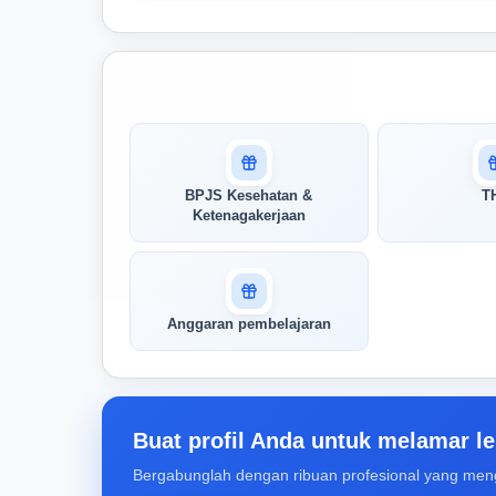
Masuk untuk melihat skor
pertandingan AI Anda
AI kami menganalisis profil Anda dan
BPJS Kesehatan &
T
menunjukkan seberapa cocok keahlian
Ketenagakerjaan
Anda dengan peran ini
Buka Kunci Skor Pertandingan
Saya
Anggaran pembelajaran
Buat profil Anda untuk melamar le
Bergabunglah dengan ribuan profesional yang men