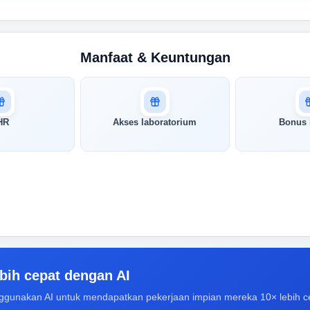
Manfaat & Keuntungan
HR
Akses laboratorium
Bonus 
bih cepat dengan AI
ggunakan AI untuk mendapatkan pekerjaan impian mereka 10× lebih c