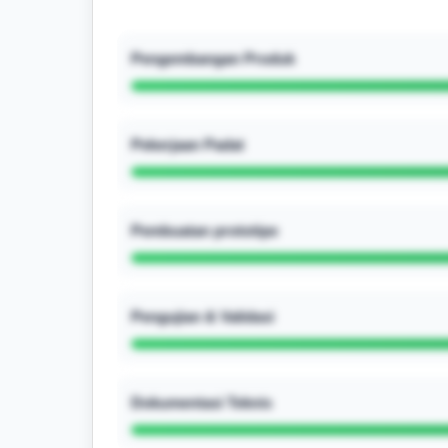
Pengembangan Produk
Pekerjaan Padat
Pembuatan prototipe
Pengujian & Validasi
Dokumentasi Teknis