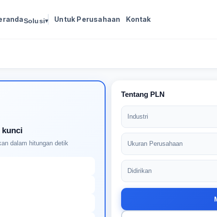
eranda
Untuk Perusahaan
Kontak
Solusi
▾
Masuk untuk melanjutkan
Buat profil Anda untuk membuka kunci pencocokan
pekerjaan yang didukung AI
Tentang PLN
Industri
 kunci
an dalam hitungan detik
Ukuran Perusahaan
Didirikan