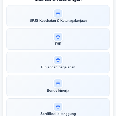
Masuk untuk melihat skor
BPJS Kesehatan & Ketenagakerjaan
pertandingan AI Anda
AI kami menganalisis profil Anda dan
menunjukkan seberapa cocok keahlian
Anda dengan peran ini
THR
Buka Kunci Skor Pertandingan
Saya
Tunjangan perjalanan
Bonus kinerja
Sertifikasi ditanggung