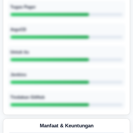
Tugas Pager
ArgoCD
Untuk itu
Jenkins
Tindakan GitHub
Manfaat & Keuntungan