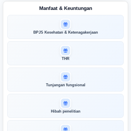
Manfaat & Keuntungan
Masuk untuk melihat skor
BPJS Kesehatan & Ketenagakerjaan
pertandingan AI Anda
AI kami menganalisis profil Anda dan
menunjukkan seberapa cocok keahlian
Anda dengan peran ini
THR
Buka Kunci Skor Pertandingan
Saya
Tunjangan fungsional
Hibah penelitian