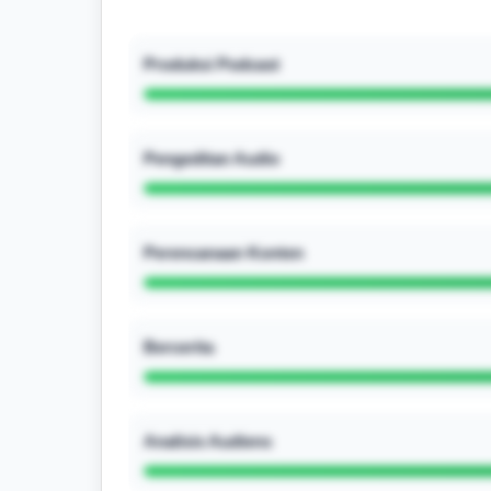
Produksi Podcast
Pengeditan Audio
Perencanaan Konten
Bercerita
Analisis Audiens