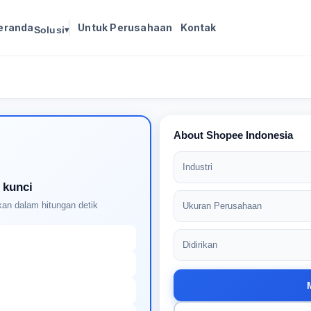
eranda
Untuk Perusahaan
Kontak
Solusi
▾
Masuk untuk melanjutkan
Buat profil Anda untuk membuka kunci pencocokan
pekerjaan yang didukung AI
About Shopee Indonesia
Industri
 kunci
an dalam hitungan detik
Ukuran Perusahaan
Didirikan