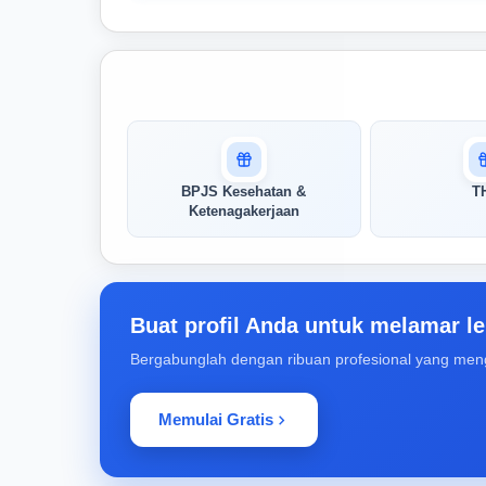
Masuk untuk melihat skor
pertandingan AI Anda
AI kami menganalisis profil Anda dan
BPJS Kesehatan &
T
menunjukkan seberapa cocok keahlian
Ketenagakerjaan
Anda dengan peran ini
Buka Kunci Skor Pertandingan
Saya
Buat profil Anda untuk melamar le
Bergabunglah dengan ribuan profesional yang men
Memulai Gratis