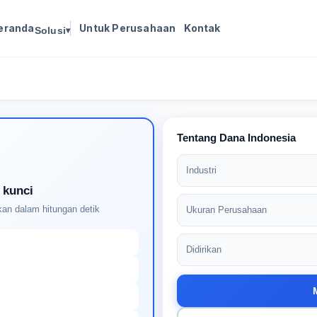
eranda
Untuk Perusahaan
Kontak
Solusi
▾
Masuk untuk melanjutkan
Buat profil Anda untuk membuka kunci pencocokan
pekerjaan yang didukung AI
Tentang Dana Indonesia
Industri
 kunci
an dalam hitungan detik
Ukuran Perusahaan
Didirikan