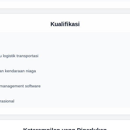
Kualifikasi
logistik transportasi
an kendaraan niaga
t management software
asional