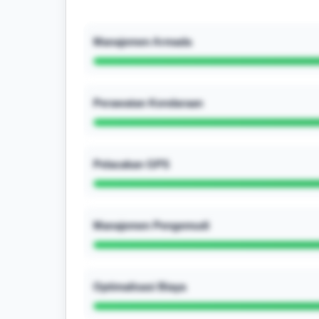
Manajemen Armada
Perawatan Kendaraan
Pelacakan GPS
Manajemen Pengemudi
Optimalisasi Biaya