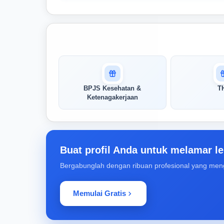
Masuk untuk melihat skor
pertandingan AI Anda
AI kami menganalisis profil Anda dan
BPJS Kesehatan &
T
menunjukkan seberapa cocok keahlian
Ketenagakerjaan
Anda dengan peran ini
Buka Kunci Skor Pertandingan
Saya
Buat profil Anda untuk melamar le
Bergabunglah dengan ribuan profesional yang men
Memulai Gratis