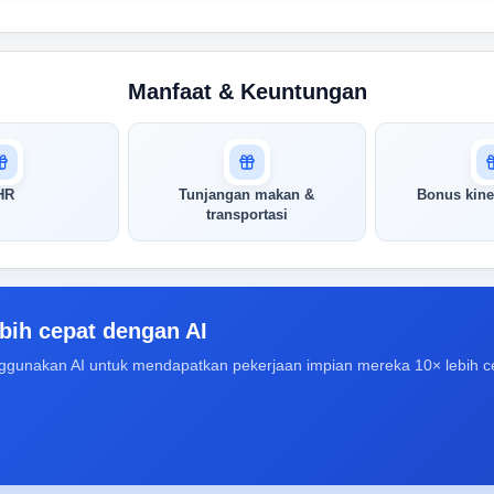
Manfaat & Keuntungan
HR
Tunjangan makan &
Bonus kine
transportasi
bih cepat dengan AI
ggunakan AI untuk mendapatkan pekerjaan impian mereka 10× lebih c