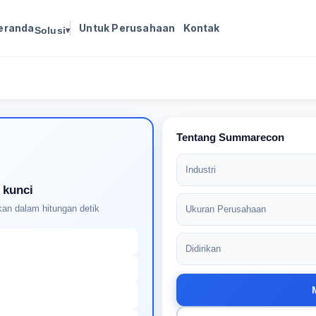
eranda
Untuk Perusahaan
Kontak
Solusi
▾
Masuk untuk melanjutkan
Buat profil Anda untuk membuka kunci pencocokan
pekerjaan yang didukung AI
Tentang Summarecon
Industri
 kunci
an dalam hitungan detik
Ukuran Perusahaan
Didirikan