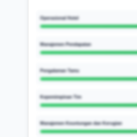
Operasional Hotel
Manajemen Pendapatan
Pengalaman Tamu
Kepemimpinan Tim
Manajemen Keuntungan dan Kerugian