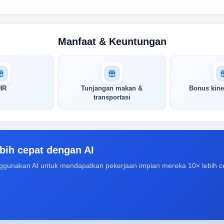
Manfaat & Keuntungan
HR
Tunjangan makan &
Bonus kine
transportasi
bih cepat dengan AI
ggunakan AI untuk mendapatkan pekerjaan impian mereka 10× lebih c