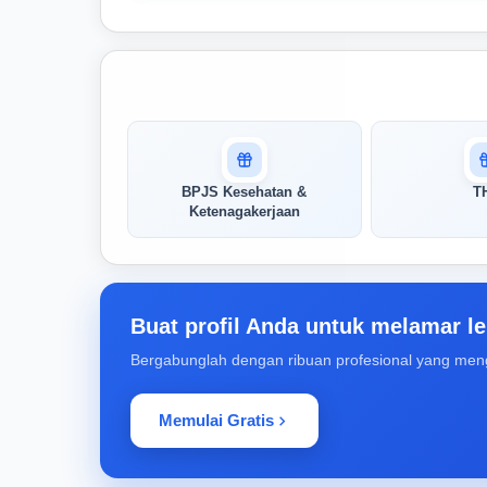
Masuk untuk melihat skor
pertandingan AI Anda
AI kami menganalisis profil Anda dan
BPJS Kesehatan &
T
menunjukkan seberapa cocok keahlian
Ketenagakerjaan
Anda dengan peran ini
Buka Kunci Skor Pertandingan
Saya
Buat profil Anda untuk melamar le
Bergabunglah dengan ribuan profesional yang men
Memulai Gratis