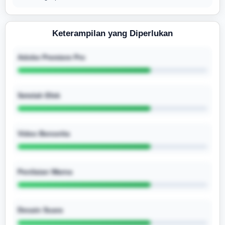
Keterampilan yang Diperlukan
Adobe Premiere Pro
Setelah Efek
Video Bercerita
Penilaian Warna
Desain Suara