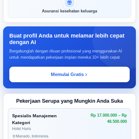
Asuransi kesehatan keluarga
Buat profil Anda untuk melamar lebih cepat
dengan AI
Bergabunglah dengan ribuan profesional yang menggunakan AI
untuk mendapatkan pekerjaan impian mereka 10× lebih cepat
Memulai Gratis
Pekerjaan Serupa yang Mungkin Anda Suka
Rp 17.000.000 – Rp
Spesialis Manajemen
48.500.000
Kategori
Hotel Haris
Manado, Indonesia