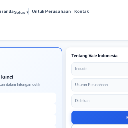
eranda
Untuk Perusahaan
Kontak
Solusi
▾
Masuk untuk melanjutkan
Buat profil Anda untuk membuka kunci pencocokan
pekerjaan yang didukung AI
Tentang Vale Indonesia
Industri
 kunci
an dalam hitungan detik
Ukuran Perusahaan
Didirikan