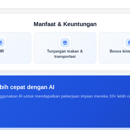
Manfaat & Keuntungan
HR
Tunjangan makan &
Bonus kine
transportasi
bih cepat dengan AI
ggunakan AI untuk mendapatkan pekerjaan impian mereka 10× lebih c