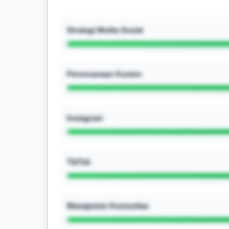
Strategi Media Sosial
Perencanaan Konten
Instagram
TikTok
Manajemen Komunitas