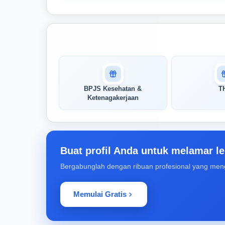
Masuk untuk melihat skor
pertandingan AI Anda
AI kami menganalisis profil Anda dan
BPJS Kesehatan &
T
menunjukkan seberapa cocok keahlian
Ketenagakerjaan
Anda dengan peran ini
Buka Kunci Skor Pertandingan
Saya
Buat profil Anda untuk melamar le
Bergabunglah dengan ribuan profesional yang men
Memulai Gratis