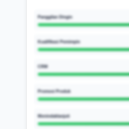
Panggilan Dingin
Kualifikasi Pemimpin
CRM
Promosi Produk
Menindaklanjuti