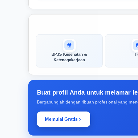
Masuk untuk melihat skor
pertandingan AI Anda
AI kami menganalisis profil Anda dan
BPJS Kesehatan &
T
menunjukkan seberapa cocok keahlian
Ketenagakerjaan
Anda dengan peran ini
Buka Kunci Skor Pertandingan
Saya
Buat profil Anda untuk melamar le
Bergabunglah dengan ribuan profesional yang men
Memulai Gratis