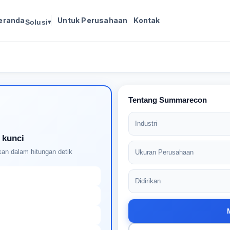
eranda
Untuk Perusahaan
Kontak
Solusi
▾
Masuk untuk melanjutkan
Buat profil Anda untuk membuka kunci pencocokan
pekerjaan yang didukung AI
Tentang Summarecon
Industri
 kunci
an dalam hitungan detik
Ukuran Perusahaan
Didirikan