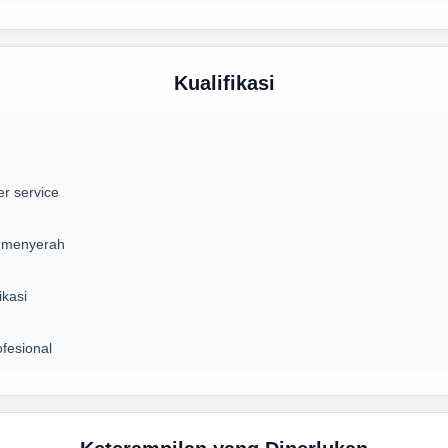
Kualifikasi
r service
h menyerah
ikasi
fesional