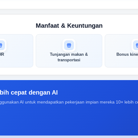
Manfaat & Keuntungan
HR
Tunjangan makan &
Bonus kine
transportasi
bih cepat dengan AI
ggunakan AI untuk mendapatkan pekerjaan impian mereka 10× lebih c