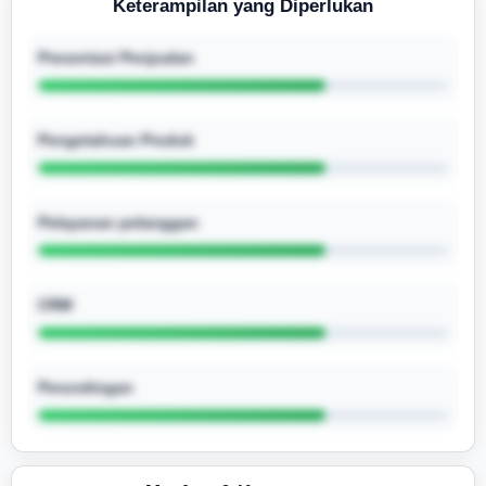
Keterampilan yang Diperlukan
Presentasi Penjualan
Pengetahuan Produk
Pelayanan pelanggan
CRM
Perundingan