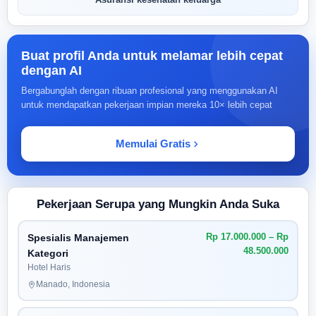
Asuransi kesehatan keluarga
Buat profil Anda untuk melamar lebih cepat
dengan AI
Bergabunglah dengan ribuan profesional yang menggunakan AI
untuk mendapatkan pekerjaan impian mereka 10× lebih cepat
Memulai Gratis
Pekerjaan Serupa yang Mungkin Anda Suka
Rp 17.000.000 – Rp
Spesialis Manajemen
48.500.000
Kategori
Hotel Haris
Manado, Indonesia