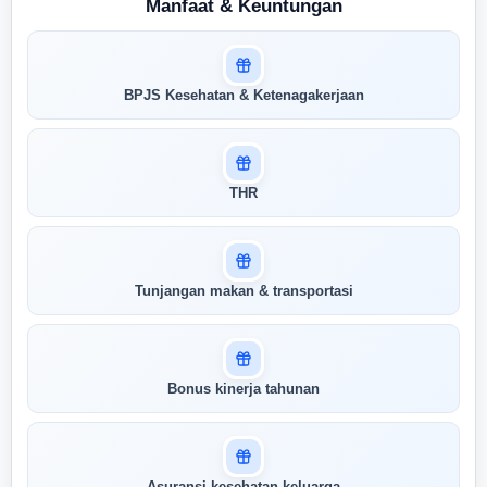
Manfaat & Keuntungan
Masuk untuk melihat skor
BPJS Kesehatan & Ketenagakerjaan
pertandingan AI Anda
AI kami menganalisis profil Anda dan
menunjukkan seberapa cocok keahlian
Anda dengan peran ini
THR
Buka Kunci Skor Pertandingan
Saya
Tunjangan makan & transportasi
Bonus kinerja tahunan